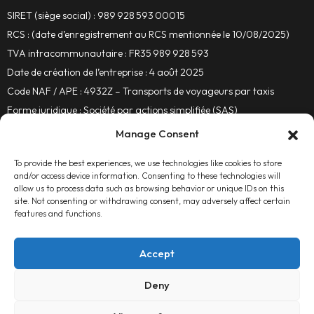
SIRET (siège social) : 989 928 593 00015
RCS : (date d’enregistrement au RCS mentionnée le 10/08/2025)
TVA intracommunautaire : FR35 989 928 593
Date de création de l’entreprise : 4 août 2025
Code NAF / APE : 4932Z – Transports de voyageurs par taxis
Forme juridique : Société par actions simplifiée (SAS)
Manage Consent
Hébergement du site
To provide the best experiences, we use technologies like cookies to store
Azur Informatique
and/or access device information. Consenting to these technologies will
Adresse :
allow us to process data such as browsing behavior or unique IDs on this
site. Not consenting or withdrawing consent, may adversely affect certain
features and functions.
Centre Cial Mercuriales, 2, 83440 Tourrettes
Téléphone :
04 94 39 85 85
Accept
Propriété intellectuelle
Deny
Les contenus (textes, images, logos, etc.) présents sur ce site sont la
propriété de Prestige Drive 83 ou sont utilisés avec autorisation.